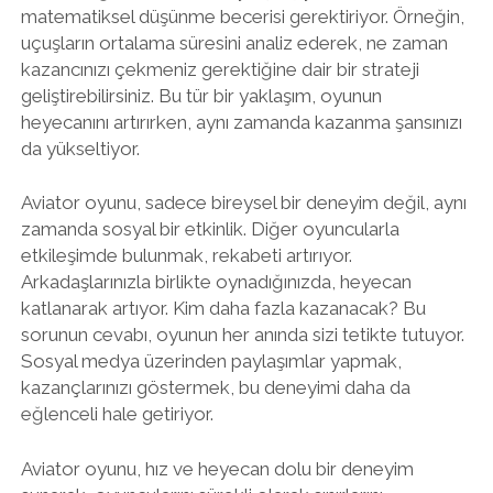
matematiksel düşünme becerisi gerektiriyor. Örneğin,
uçuşların ortalama süresini analiz ederek, ne zaman
kazancınızı çekmeniz gerektiğine dair bir strateji
geliştirebilirsiniz. Bu tür bir yaklaşım, oyunun
heyecanını artırırken, aynı zamanda kazanma şansınızı
da yükseltiyor.
Aviator oyunu, sadece bireysel bir deneyim değil, aynı
zamanda sosyal bir etkinlik. Diğer oyuncularla
etkileşimde bulunmak, rekabeti artırıyor.
Arkadaşlarınızla birlikte oynadığınızda, heyecan
katlanarak artıyor. Kim daha fazla kazanacak? Bu
sorunun cevabı, oyunun her anında sizi tetikte tutuyor.
Sosyal medya üzerinden paylaşımlar yapmak,
kazançlarınızı göstermek, bu deneyimi daha da
eğlenceli hale getiriyor.
Aviator oyunu, hız ve heyecan dolu bir deneyim