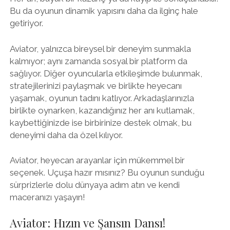
Bu da oyunun dinamik yapısını daha da ilginç hale
getiriyor.
Aviator, yalnızca bireysel bir deneyim sunmakla
kalmıyor; aynı zamanda sosyal bir platform da
sağlıyor. Diğer oyuncularla etkileşimde bulunmak,
stratejilerinizi paylaşmak ve birlikte heyecanı
yaşamak, oyunun tadını katlıyor. Arkadaşlarınızla
birlikte oynarken, kazandığınız her anı kutlamak,
kaybettiğinizde ise birbirinize destek olmak, bu
deneyimi daha da özel kılıyor.
Aviator, heyecan arayanlar için mükemmel bir
seçenek. Uçuşa hazır mısınız? Bu oyunun sunduğu
sürprizlerle dolu dünyaya adım atın ve kendi
maceranızı yaşayın!
Aviator: Hızın ve Şansın Dansı!