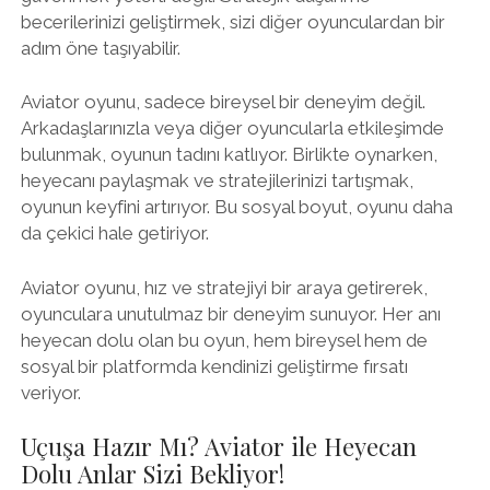
becerilerinizi geliştirmek, sizi diğer oyunculardan bir
adım öne taşıyabilir.
Aviator oyunu, sadece bireysel bir deneyim değil.
Arkadaşlarınızla veya diğer oyuncularla etkileşimde
bulunmak, oyunun tadını katlıyor. Birlikte oynarken,
heyecanı paylaşmak ve stratejilerinizi tartışmak,
oyunun keyfini artırıyor. Bu sosyal boyut, oyunu daha
da çekici hale getiriyor.
Aviator oyunu, hız ve stratejiyi bir araya getirerek,
oyunculara unutulmaz bir deneyim sunuyor. Her anı
heyecan dolu olan bu oyun, hem bireysel hem de
sosyal bir platformda kendinizi geliştirme fırsatı
veriyor.
Uçuşa Hazır Mı? Aviator ile Heyecan
Dolu Anlar Sizi Bekliyor!