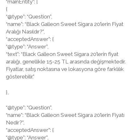
“mainEntity”: [
{
“@type”: “Question”,
“name”: “Black Galleon Sweet Sigara 20’lerin Fiyat
Aralığı Nasıldır?”,
“acceptedAnswer”: {
“@type”: “Answer”,
“text”: “Black Galleon Sweet Sigara 20’lerin fiyat
aralığı, genellikle 15-25 TL arasında değişmektedir.
Fiyatlar, satış noktasına ve lokasyona göre farklılık
gösterebilir.”
},
“@type”: “Question”,
“name”: “Black Galleon Sweet Sigara 20’lerin Fiyatı
Nedir?”,
“acceptedAnswer”: {
“@type”: “Answer”,