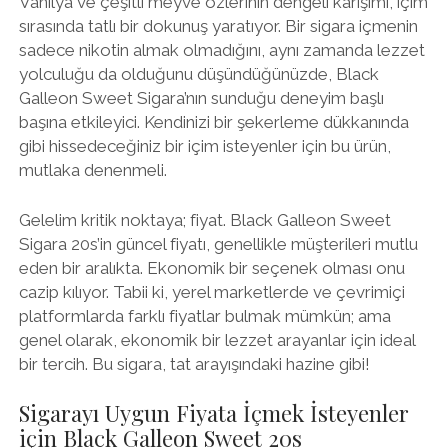
Vanilya ve çeşitli meyve özlerinin dengeli karışımı, içim
sırasında tatlı bir dokunuş yaratıyor. Bir sigara içmenin
sadece nikotin almak olmadığını, aynı zamanda lezzet
yolculuğu da olduğunu düşündüğünüzde, Black
Galleon Sweet Sigara’nın sunduğu deneyim başlı
başına etkileyici. Kendinizi bir şekerleme dükkanında
gibi hissedeceğiniz bir içim isteyenler için bu ürün,
mutlaka denenmeli.
Gelelim kritik noktaya; fiyat. Black Galleon Sweet
Sigara 20s’in güncel fiyatı, genellikle müşterileri mutlu
eden bir aralıkta. Ekonomik bir seçenek olması onu
cazip kılıyor. Tabii ki, yerel marketlerde ve çevrimiçi
platformlarda farklı fiyatlar bulmak mümkün; ama
genel olarak, ekonomik bir lezzet arayanlar için ideal
bir tercih. Bu sigara, tat arayışındaki hazine gibi!
Sigarayı Uygun Fiyata İçmek İsteyenler
için Black Galleon Sweet 20s