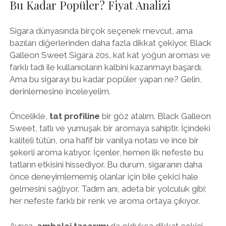
Bu Kadar Popüler? Fiyat Analizi
Sigara dünyasında birçok seçenek mevcut, ama
bazıları diğerlerinden daha fazla dikkat çekiyor. Black
Galleon Sweet Sigara 20s, kat kat yoğun aroması ve
farklı tadı ile kullanıcıların kalbini kazanmayı başardı.
Ama bu sigarayı bu kadar popüler yapan ne? Gelin,
derinlemesine inceleyelim.
Öncelikle,
tat profiline
bir göz atalım. Black Galleon
Sweet, tatlı ve yumuşak bir aromaya sahiptir. İçindeki
kaliteli tütün, ona hafif bir vanilya notası ve ince bir
şekerli aroma katıyor. İçenler, hemen ilk nefeste bu
tatların etkisini hissediyor. Bu durum, sigaranın daha
önce deneyimlememiş olanlar için bile çekici hale
gelmesini sağlıyor. Tadım anı, adeta bir yolculuk gibi;
her nefeste farklı bir renk ve aroma ortaya çıkıyor.
Ayrıca,
ambalaj tasarımı
da oldukça dikkat çekici.