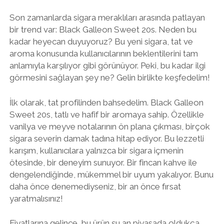
Son zamanlarda sigara meraklıları arasında patlayan
bir trend var: Black Galleon Sweet 20s. Neden bu
kadar heyecan duyuyoruz? Bu yeni sigara, tat ve
aroma konusunda kullanıcılarının beklentilerini tam
anlamıyla karşılıyor gibi görünüyor. Peki, bu kadar ilgi
görmesini sağlayan şey ne? Gelin birlikte keşfedelim!
İlk olarak, tat profilinden bahsedelim. Black Galleon
Sweet 20s, tatlı ve hafif bir aromaya sahip. Özellikle
vanilya ve meyve notalarının ön plana çıkması, birçok
sigara severin damak tadına hitap ediyor. Bu lezzetli
karışım, kullanıcılara yalnızca bir sigara içmenin
ötesinde, bir deneyim sunuyor. Bir fincan kahve ile
dengelendiğinde, mükemmel bir uyum yakalıyor. Bunu
daha önce denemediyseniz, bir an önce fırsat
yaratmalısınız!
Fiyatlarına gelince, bu ürün şu an piyasada oldukça