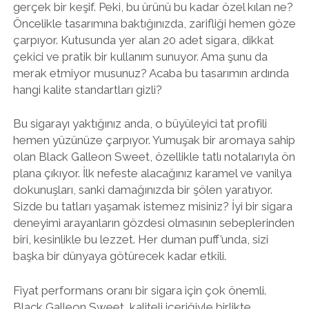
gerçek bir keşif. Peki, bu ürünü bu kadar özel kılan ne?
Öncelikle tasarımına baktığınızda, zarifliği hemen göze
çarpıyor. Kutusunda yer alan 20 adet sigara, dikkat
çekici ve pratik bir kullanım sunuyor. Ama şunu da
merak etmiyor musunuz? Acaba bu tasarımın ardında
hangi kalite standartları gizli?
Bu sigarayı yaktığınız anda, o büyüleyici tat profili
hemen yüzünüze çarpıyor. Yumuşak bir aromaya sahip
olan Black Galleon Sweet, özellikle tatlı notalarıyla ön
plana çıkıyor. İlk nefeste alacağınız karamel ve vanilya
dokunuşları, sanki damağınızda bir şölen yaratıyor.
Sizde bu tatları yaşamak istemez misiniz? İyi bir sigara
deneyimi arayanların gözdesi olmasının sebeplerinden
biri, kesinlikle bu lezzet. Her duman puff’unda, sizi
başka bir dünyaya götürecek kadar etkili.
Fiyat performans oranı bir sigara için çok önemli.
Black Galleon Sweet, kaliteli içeriğiyle birlikte