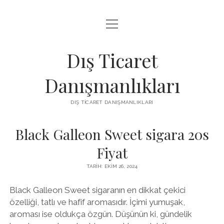
menüyü
IGTV IZLENME ARTTIRMA HILESI BEDAVA
aç
LISTE
Dış Ticaret
SAYFA LISTESI
Danışmanlıkları
THREADS TAKIPÇI ÇOĞALTMA
DIŞ TICARET DANIŞMANLIKLARI
ÜCRETSIZ INSTAGRAM GIZLI HESAP GÖRME
Black Galleon Sweet sigara 20s
Fiyat
TARIH: EKIM 26, 2024
Black Galleon Sweet sigaranın en dikkat çekici
özelliği, tatlı ve hafif aromasıdır. İçimi yumuşak,
aroması ise oldukça özgün. Düşünün ki, gündelik