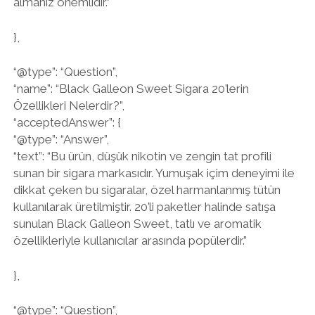
almanız önemlidir.”
},
“@type”: “Question”,
“name”: “Black Galleon Sweet Sigara 20’lerin
Özellikleri Nelerdir?”,
“acceptedAnswer”: {
“@type”: “Answer”,
“text”: “Bu ürün, düşük nikotin ve zengin tat profili
sunan bir sigara markasıdır. Yumuşak içim deneyimi ile
dikkat çeken bu sigaralar, özel harmanlanmış tütün
kullanılarak üretilmiştir. 20’li paketler halinde satışa
sunulan Black Galleon Sweet, tatlı ve aromatik
özellikleriyle kullanıcılar arasında popülerdir.”
},
“@type”: “Question”,