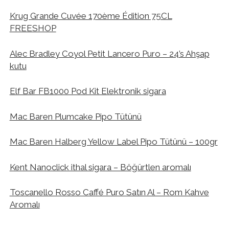
Krug Grande Cuvée 170ème Édition 75CL
FREESHOP
Alec Bradley Coyol Petit Lancero Puro – 24’s Ahşap
kutu
Elf Bar FB1000 Pod Kit Elektronik sigara
Mac Baren Plumcake Pipo Tütünü
Mac Baren Halberg Yellow Label Pipo Tütünü – 100gr
Kent Nanoclick ithal sigara – Böğürtlen aromalı
Toscanello Rosso Caffé Puro Satın Al – Rom Kahve
Aromalı