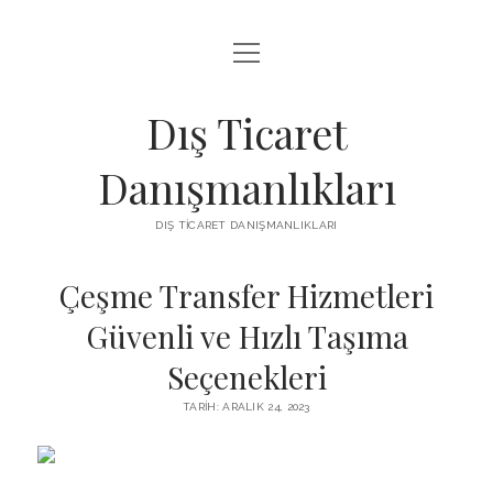
menüyü
IGTV IZLENME ARTTIRMA HILESI BEDAVA
aç
LISTE
Dış Ticaret
SAYFA LISTESI
Danışmanlıkları
THREADS TAKIPÇI ÇOĞALTMA
DIŞ TICARET DANIŞMANLIKLARI
ÜCRETSIZ INSTAGRAM GIZLI HESAP GÖRME
Çeşme Transfer Hizmetleri
Güvenli ve Hızlı Taşıma
Seçenekleri
TARIH: ARALIK 24, 2023