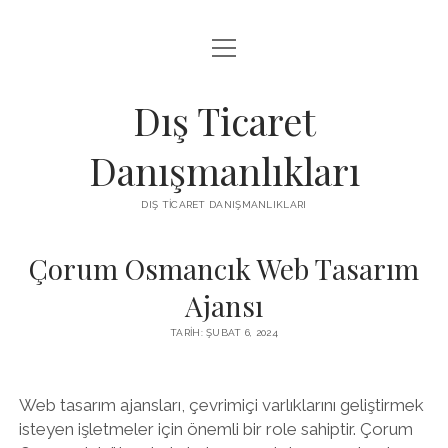
menüyü
IGTV IZLENME ARTTIRMA HILESI BEDAVA
aç
LISTE
Dış Ticaret
SAYFA LISTESI
Danışmanlıkları
THREADS TAKIPÇI ÇOĞALTMA
DIŞ TICARET DANIŞMANLIKLARI
ÜCRETSIZ INSTAGRAM GIZLI HESAP GÖRME
Çorum Osmancık Web Tasarım
Ajansı
TARIH: ŞUBAT 6, 2024
Web tasarım ajansları, çevrimiçi varlıklarını geliştirmek
isteyen işletmeler için önemli bir role sahiptir. Çorum