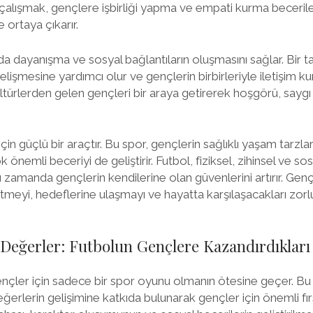
ak çalışmak, gençlere işbirliği yapma ve empati kurma becerile
e ortaya çıkarır.
da dayanışma ve sosyal bağlantıların oluşmasını sağlar. Bir
 gelişmesine yardımcı olur ve gençlerin birbirleriyle iletişim ku
ltürlerden gelen gençleri bir araya getirerek hoşgörü, sayg
için güçlü bir araçtır. Bu spor, gençlerin sağlıklı yaşam tarz
 önemli beceriyi de geliştirir. Futbol, fiziksel, zihinsel ve s
 zamanda gençlerin kendilerine olan güvenlerini artırır. Gen
tmeyi, hedeflerine ulaşmayı ve hayatta karşılaşacakları zorl
k Değerler: Futbolun Gençlere Kazandırdıkları
ençler için sadece bir spor oyunu olmanın ötesine geçer. Bu
 değerlerin gelişimine katkıda bulunarak gençler için önemli fı