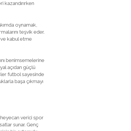
ri kazandırırken
 takımda oynamak,
rmalarını teşvik eder.
ı ve kabul etme
larını benimsemelerine
osyal açıdan güçlü
çler futbol sayesinde
uklarla başa çıkmayı
 heyecan verici spor
rsatlar sunar. Genç