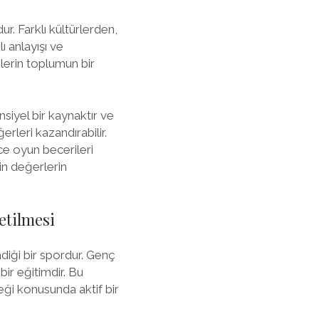
r. Farklı kültürlerden,
 anlayışı ve
çlerin toplumun bir
nsiyel bir kaynaktır ve
erleri kazandırabilir.
ce oyun becerileri
in değerlerin
etilmesi
ndiği bir spordur. Genç
ir eğitimdir. Bu
eği konusunda aktif bir