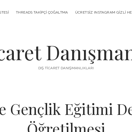
STESI
THREADS TAKIPÇI ÇOĞALTMA
ÜCRETSIZ INSTAGRAM GIZLI H
caret Danışman
DIŞ TICARET DANIŞMANLIKLARI
e Gençlik Eğitimi D
Öğretilmesi