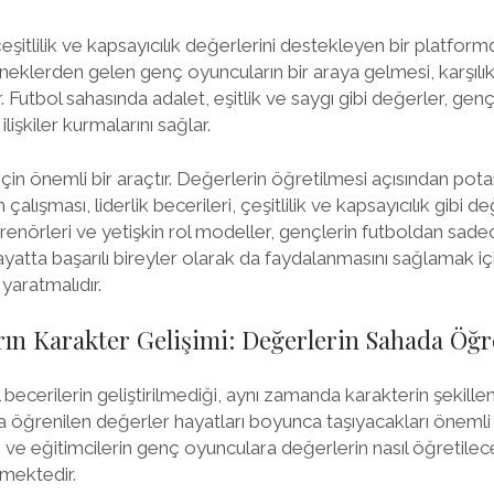
itlilik ve kapsayıcılık değerlerini destekleyen bir platformdu
klerden gelen genç oyuncuların bir araya gelmesi, karşılıklı
 Futbol sahasında adalet, eşitlik ve saygı gibi değerler, gen
ilişkiler kurmalarını sağlar.
için önemli bir araçtır. Değerlerin öğretilmesi açısından pota
lışması, liderlik becerileri, çeşitlilik ve kapsayıcılık gibi değ
renörleri ve yetişkin rol modeller, gençlerin futboldan sade
yatta başarılı bireyler olarak da faydalanmasını sağlamak iç
yaratmalıdır.
ın Karakter Gelişimi: Değerlerin Sahada Öğr
 becerilerin geliştirilmediği, aynı zamanda karakterin şekille
da öğrenilen değerler hayatları boyunca taşıyacakları önemli b
 ve eğitimcilerin genç oyunculara değerlerin nasıl öğretilec
kmektedir.