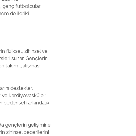
, genç futbolcular
hem de ileriki
n fiziksel, zihinsel ve
leri sunar. Gençlerin
ken takım çalışması,
arını destekler.
r ve kardiyovasküler
in bedensel farkındalık
da gençlerin gelişimine
in zihinsel becerilerini