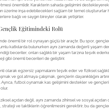
etmesi önemlidir. Karakterin sahada gelişimini destekleyerek
ın üzerine inşa edebilecekleri sağlam bir temel oluştururlar 
lere bağlı ve saygın bireyler olarak yetişirler.
Gençlik Eğitimindeki Rolü
nde önemli bir rol oynayan güçlü bir araçtır. Bu spor, gençleri
lumlu katkılarda bulunurken aynı zamanda değerli yaşam ders
endiği beceriler, onları sağlıklı bir yaşam tarzına teşvik eder
teji gibi önemli becerileri de geliştirir.
li olarak egzersiz yapmalarını teşvik eder ve fiziksel sağlıkl
ak ve gol atmaya çalışmak, gençlerin dayanıklılığını artırı
r. Ayrıca, futbol oynamak kas gelişimini destekler ve gençler
olur.
ziksel açıdan değil, aynı zamanda zihinsel ve sosyal açıdan 
 strateji ve taktiklerin öğrenilmesini gerektirir, bu da gençler