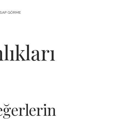
ESAP GÖRME
lıkları
eğerlerin