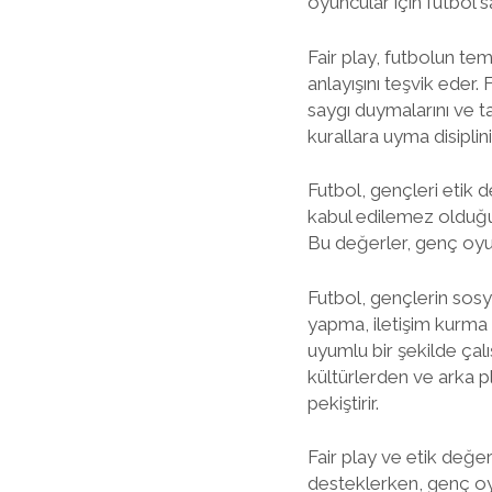
oyuncular için futbol s
Fair play, futbolun tem
anlayışını teşvik eder. 
saygı duymalarını ve ta
kurallara uyma disiplin
Futbol, gençleri etik
kabul edilemez olduğun
Bu değerler, genç oyun
Futbol, gençlerin sosya
yapma, iletişim kurma v
uyumlu bir şekilde çal
kültürlerden ve arka p
pekiştirir.
Fair play ve etik değer
desteklerken, genç oyu