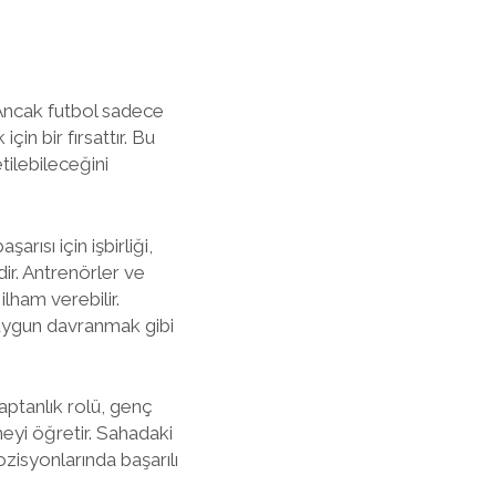
 Ancak futbol sadece
in bir fırsattır. Bu
tilebileceğini
arısı için işbirliği,
ir. Antrenörler ve
lham verebilir.
 uygun davranmak gibi
Kaptanlık rolü, genç
eyi öğretir. Sahadaki
ozisyonlarında başarılı