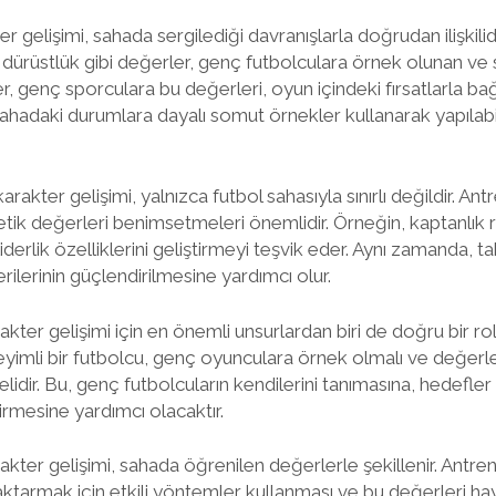
 gelişimi, sahada sergilediği davranışlarla doğrudan ilişkilidir
, dürüstlük gibi değerler, genç futbolculara örnek olunan ve 
r, genç sporculara bu değerleri, oyun içindeki fırsatlarla bağ
sahadaki durumlara dayalı somut örnekler kullanarak yapılabil
rakter gelişimi, yalnızca futbol sahasıyla sınırlı değildir. Ant
tik değerleri benimsetmeleri önemlidir. Örneğin, kaptanlık 
derlik özelliklerini geliştirmeyi teşvik eder. Aynı zamanda, tak
erilerinin güçlendirilmesine yardımcı olur.
kter gelişimi için en önemli unsurlardan biri de doğru bir rol
yimli bir futbolcu, genç oyunculara örnek olmalı ve değerle
lidir. Bu, genç futbolcuların kendilerini tanımasına, hedefle
tirmesine yardımcı olacaktır.
akter gelişimi, sahada öğrenilen değerlerle şekillenir. Antre
ktarmak için etkili yöntemler kullanması ve bu değerleri hay