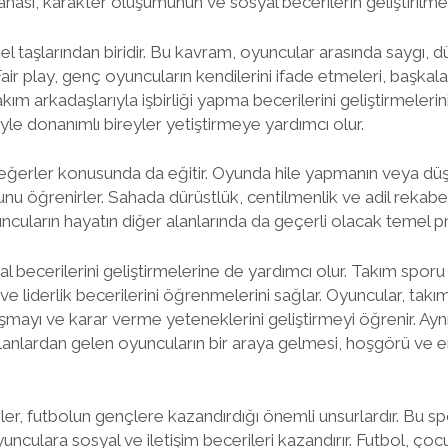
ahası, karakter oluşumunun ve sosyal becerilerin geliştirilmesi
el taşlarından biridir. Bu kavram, oyuncular arasında saygı, d
Fair play, genç oyuncuların kendilerini ifade etmeleri, başkalar
kım arkadaşlarıyla işbirliği yapma becerilerini geliştirmeleri
iyle donanımlı bireyler yetiştirmeye yardımcı olur.
 değerler konusunda da eğitir. Oyunda hile yapmanın veya dü
u öğrenirler. Sahada dürüstlük, centilmenlik ve adil rekabet
cuların hayatın diğer alanlarında da geçerli olacak temel pre
l becerilerini geliştirmelerine de yardımcı olur. Takım sporu o
e liderlik becerilerini öğrenmelerini sağlar. Oyuncular, takı
ışmayı ve karar verme yeteneklerini geliştirmeyi öğrenir. Ayn
lanlardan gelen oyuncuların bir araya gelmesi, hoşgörü ve e
ler, futbolun gençlere kazandırdığı önemli unsurlardır. Bu spo
nculara sosyal ve iletişim becerileri kazandırır. Futbol, çoc