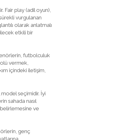
. Fair play (adil oyun),
sürekli vurgulanan
lantılı olarak anlatmalı
ecek etkili bir
renörlerin, futbolculuk
rolü vermek,
ım içindeki iletişim,
 model seçimidir. İyi
rin sahada nasıl
r belirlemesine ve
nörlerin, genç
atlarına