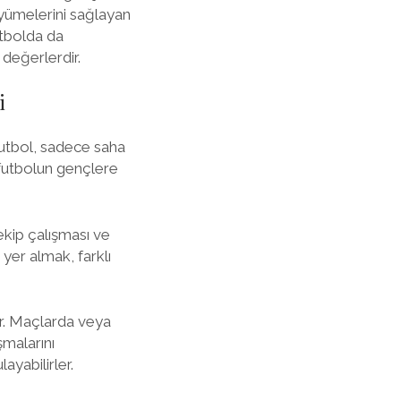
üyümelerini sağlayan
utbolda da
 değerlerdir.
i
futbol, sadece saha
e futbolun gençlere
ekip çalışması ve
 yer almak, farklı
ur. Maçlarda veya
malarını
ayabilirler.