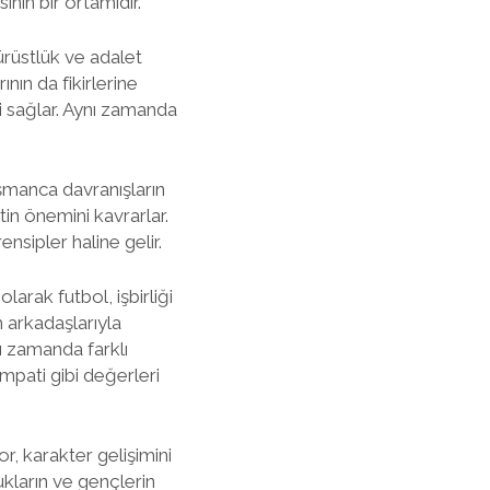
nin bir ortamıdır.
ürüstlük ve adalet
ının da fikirlerine
ni sağlar. Aynı zamanda
şmanca davranışların
in önemini kavrarlar.
nsipler haline gelir.
larak futbol, işbirliği
m arkadaşlarıyla
ı zamanda farklı
mpati gibi değerleri
r, karakter gelişimini
ukların ve gençlerin