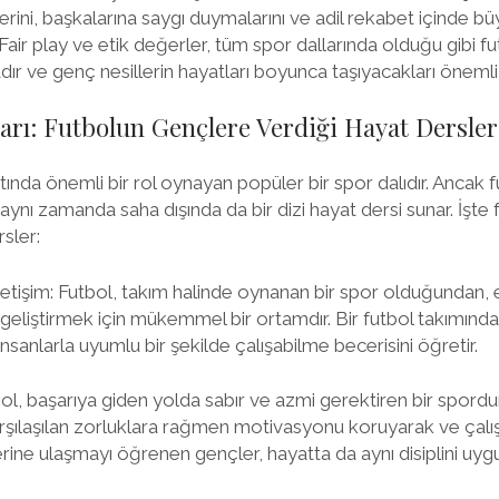
lerini, başkalarına saygı duymalarını ve adil rekabet içinde b
Fair play ve etik değerler, tüm spor dallarında olduğu gibi f
ır ve genç nesillerin hayatları boyunca taşıyacakları önemli
arı: Futbolun Gençlere Verdiği Hayat Dersler
tında önemli bir rol oynayan popüler bir spor dalıdır. Ancak 
, aynı zamanda saha dışında da bir dizi hayat dersi sunar. İşt
sler:
letişim: Futbol, takım halinde oynanan bir spor olduğundan, 
ni geliştirmek için mükemmel bir ortamdır. Bir futbol takımında
nsanlarla uyumlu bir şekilde çalışabilme becerisini öğretir.
bol, başarıya giden yolda sabır ve azmi gerektiren bir spord
şılaşılan zorluklara rağmen motivasyonu koruyarak ve çalış
ine ulaşmayı öğrenen gençler, hayatta da aynı disiplini uygul