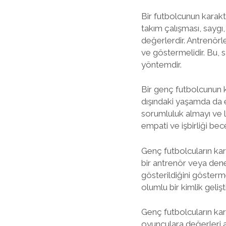
Bir futbolcunun karakter
takım çalışması, saygı
değerlerdir. Antrenörle
ve göstermelidir. Bu, 
yöntemdir.
Bir genç futbolcunun ka
dışındaki yaşamda da e
sorumluluk almayı ve li
empati ve işbirliği bec
Genç futbolcuların kara
bir antrenör veya dene
gösterildiğini gösterme
olumlu bir kimlik geliş
Genç futbolcuların kar
oyunculara değerleri a