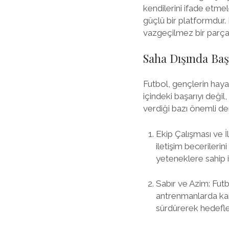
kendilerini ifade etme
güçlü bir platformdur. 
vazgeçilmez bir parçad
Saha Dışında Baş
Futbol, gençlerin haya
içindeki başarıyı değil
verdiği bazı önemli der
Ekip Çalışması ve İ
iletişim becerileri
yeteneklere sahip i
Sabır ve Azim: Fut
antrenmanlarda kar
sürdürerek hedefler