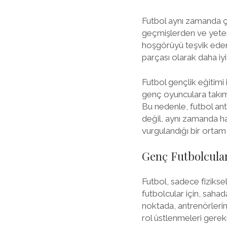
Futbol aynı zamanda çeş
geçmişlerden ve yetene
hoşgörüyü teşvik eder.
parçası olarak daha iyi 
Futbol gençlik eğitimi 
genç oyunculara takım ça
Bu nedenle, futbol ant
değil, aynı zamanda ha
vurgulandığı bir ortam 
Genç Futbolcular
Futbol, sadece fiziksel
futbolcular için, saha
noktada, antrenörlerin
rol üstlenmeleri gere