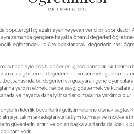
TARIH: MART 18, 2024
da popülerliği hiç azalmayan heyecan verici bir spor dalıdır.
l, aynı zamanda gençlere hayatta önemli değerleri öğretmek iç
çlik eğitimindeki rolüne odaklanarak, değerlerin nasıl öğre
sı nedeniyle çeşitli değerleri içinde barındırır. Bir takımın baş
 sorumluluk gibi temel değerlerin benimsenmesi gerekmekted
 futbol sahasında bu değerleri vurgulayarak genç oyunculara i
şlarına yardım etmek, rakibe saygı göstermek ve kurallara
sahada ve hayatta daha iyi insanlar olmalarına yardımcı olur.
çlerin liderlik becerilerini geliştirmelerine olanak sağlar. 
almayı, takım arkadaşlarıyla iletişim kurmayı ve motive etm
erin güvenlerini artırır ve onları başka alanlarda da liderlik p
da ilham verir.