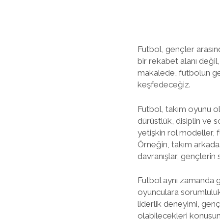
Futbol, gençler arasın
bir rekabet alanı deği
makalede, futbolun gen
keşfedeceğiz.
Futbol, takım oyunu olma
dürüstlük, disiplin ve
yetişkin rol modeller,
Örneğin, takım arkada
davranışlar, gençlerin 
Futbol aynı zamanda gen
oyunculara sorumluluk 
liderlik deneyimi, gençl
olabilecekleri konusun