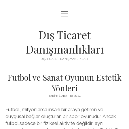
menüyü
IGTV IZLENME ARTTIRMA HILESI BEDAVA
aç
LISTE
Dış Ticaret
SAYFA LISTESI
Danışmanlıkları
THREADS TAKIPÇI ÇOĞALTMA
DIŞ TICARET DANIŞMANLIKLARI
ÜCRETSIZ INSTAGRAM GIZLI HESAP GÖRME
Futbol ve Sanat Oyunun Estetik
Yönleri
TARIH: ŞUBAT 18, 2024
Futbol, milyonlarca insanı bir araya getiren ve
duygusal bağlar oluşturan bir spor oyunudur. Ancak
futbol sadece bir fiziksel aktivite değildir; aynı