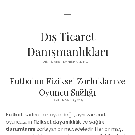
menüyü
IGTV IZLENME ARTTIRMA HILESI BEDAVA
aç
LISTE
Dış Ticaret
SAYFA LISTESI
Danışmanlıkları
THREADS TAKIPÇI ÇOĞALTMA
DIŞ TICARET DANIŞMANLIKLARI
ÜCRETSIZ INSTAGRAM GIZLI HESAP GÖRME
Futbolun Fiziksel Zorlukları ve
Oyuncu Sağlığı
TARIH: NISAN 13, 2025
Futbol
, sadece bir oyun değil, aynı zamanda
oyuncuların
fiziksel dayanıklılık
ve
sağlık
durumlarını
zorlayan bir mücadeledir. Her bir maç,