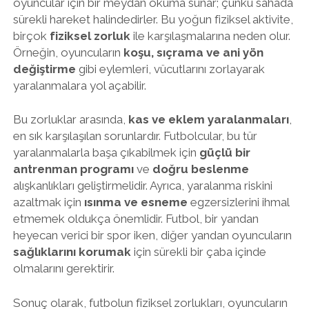
oyuncular için bir meydan okuma sunar; çünkü sahada
sürekli hareket halindedirler. Bu yoğun fiziksel aktivite,
birçok
fiziksel zorluk
ile karşılaşmalarına neden olur.
Örneğin, oyuncuların
koşu, sıçrama ve ani yön
değiştirme
gibi eylemleri, vücutlarını zorlayarak
yaralanmalara yol açabilir.
Bu zorluklar arasında,
kas ve eklem yaralanmaları
,
en sık karşılaşılan sorunlardır. Futbolcular, bu tür
yaralanmalarla başa çıkabilmek için
güçlü bir
antrenman programı
ve
doğru beslenme
alışkanlıkları geliştirmelidir. Ayrıca, yaralanma riskini
azaltmak için
ısınma ve esneme
egzersizlerini ihmal
etmemek oldukça önemlidir. Futbol, bir yandan
heyecan verici bir spor iken, diğer yandan oyuncuların
sağlıklarını korumak
için sürekli bir çaba içinde
olmalarını gerektirir.
Sonuç olarak, futbolun fiziksel zorlukları, oyuncuların