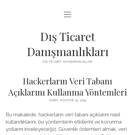
menüyü
IGTV IZLENME ARTTIRMA HILESI BEDAVA
aç
LISTE
Dış Ticaret
SAYFA LISTESI
Danışmanlıkları
THREADS TAKIPÇI ÇOĞALTMA
DIŞ TICARET DANIŞMANLIKLARI
ÜCRETSIZ INSTAGRAM GIZLI HESAP GÖRME
Hackerların Veri Tabanı
Açıklarını Kullanma Yöntemleri
TARIH: AĞUSTOS 25, 2025
Bu makalede, hackerların veri tabanı açıklarını nasıl
kullandıklarını, bu yöntemlerin etkilerini ve korunma
yollarını inceleyeceğiz. Güvenlik önlemleri almak, veri