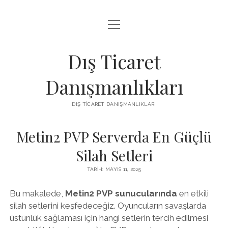
menüyü
IGTV IZLENME ARTTIRMA HILESI BEDAVA
aç
LISTE
Dış Ticaret
SAYFA LISTESI
Danışmanlıkları
THREADS TAKIPÇI ÇOĞALTMA
DIŞ TICARET DANIŞMANLIKLARI
ÜCRETSIZ INSTAGRAM GIZLI HESAP GÖRME
Metin2 PVP Serverda En Güçlü
Silah Setleri
TARIH: MAYIS 11, 2025
Bu makalede,
Metin2 PVP sunucularında
en etkili
silah setlerini keşfedeceğiz. Oyuncuların savaşlarda
üstünlük sağlaması için hangi setlerin tercih edilmesi