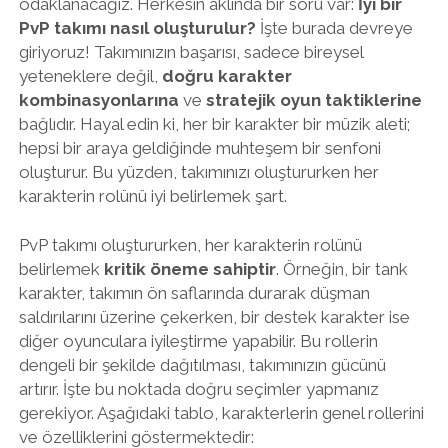
odaklanacağız. Herkesin aklında bir soru var:
İyi bir
PvP takımı nasıl oluşturulur?
İşte burada devreye
giriyoruz! Takımınızın başarısı, sadece bireysel
yeteneklere değil,
doğru karakter
kombinasyonlarına
ve
stratejik oyun taktiklerine
bağlıdır. Hayal edin ki, her bir karakter bir müzik aleti;
hepsi bir araya geldiğinde muhteşem bir senfoni
oluşturur. Bu yüzden, takımınızı oluştururken her
karakterin rolünü iyi belirlemek şart.
PvP takımı oluştururken, her karakterin rolünü
belirlemek
kritik öneme sahiptir
. Örneğin, bir tank
karakter, takımın ön saflarında durarak düşman
saldırılarını üzerine çekerken, bir destek karakter ise
diğer oyunculara iyileştirme yapabilir. Bu rollerin
dengeli bir şekilde dağıtılması, takımınızın gücünü
artırır. İşte bu noktada doğru seçimler yapmanız
gerekiyor. Aşağıdaki tablo, karakterlerin genel rollerini
ve özelliklerini göstermektedir: