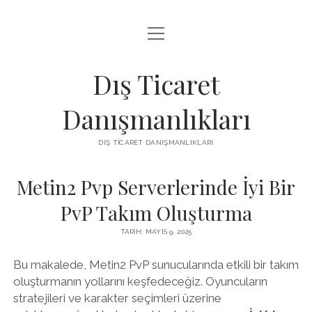
menüyü
IGTV IZLENME ARTTIRMA HILESI BEDAVA
aç
LISTE
Dış Ticaret
SAYFA LISTESI
Danışmanlıkları
THREADS TAKIPÇI ÇOĞALTMA
DIŞ TICARET DANIŞMANLIKLARI
ÜCRETSIZ INSTAGRAM GIZLI HESAP GÖRME
Metin2 Pvp Serverlerinde İyi Bir
PvP Takım Oluşturma
TARIH: MAYIS 9, 2025
Bu makalede, Metin2 PvP sunucularında etkili bir takım
oluşturmanın yollarını keşfedeceğiz. Oyuncuların
stratejileri ve karakter seçimleri üzerine