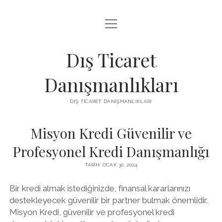
menüyü
IGTV IZLENME ARTTIRMA HILESI BEDAVA
aç
LISTE
Dış Ticaret
SAYFA LISTESI
Danışmanlıkları
THREADS TAKIPÇI ÇOĞALTMA
DIŞ TICARET DANIŞMANLIKLARI
ÜCRETSIZ INSTAGRAM GIZLI HESAP GÖRME
Misyon Kredi Güvenilir ve
Profesyonel Kredi Danışmanlığı
TARIH: OCAK 30, 2024
Bir kredi almak istediğinizde, finansal kararlarınızı
destekleyecek güvenilir bir partner bulmak önemlidir.
Misyon Kredi, güvenilir ve profesyonel kredi