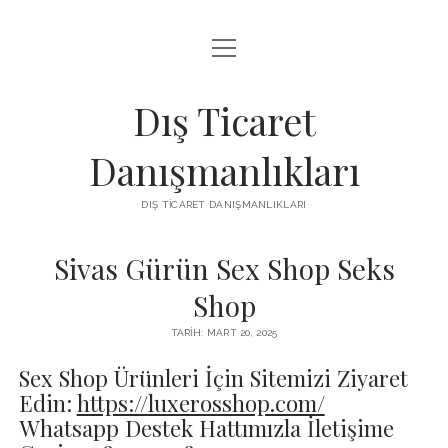
menüyü
IGTV IZLENME ARTTIRMA HILESI BEDAVA
aç
LISTE
Dış Ticaret
SAYFA LISTESI
Danışmanlıkları
THREADS TAKIPÇI ÇOĞALTMA
DIŞ TICARET DANIŞMANLIKLARI
ÜCRETSIZ INSTAGRAM GIZLI HESAP GÖRME
Sivas Gürün Sex Shop Seks
Shop
TARIH: MART 20, 2025
Sex Shop Ürünleri İçin Sitemizi Ziyaret
Edin:
https://luxerosshop.com/
Whatsapp Destek Hattımızla İletişime