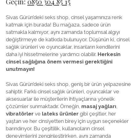
Geçin:
0850 304 85 15
Sivas Gürün’deki seks shop, cinsel yaşamınıza renk
katmak için burada! Bu mağaza, sadece ürün
satmakla kalmıyor, aynı zamanda toplumsal algıyı
değiştirmeye de katkıda bulunuyor. Düşünün ki, cinsel
sağlık ürünleri ve oyuncaklar, insanların kendilerini
daha iyi hissetmelerine yardımcı olabilir.
Herkesin
cinsel sağlığına önem vermesi gerektiğini
unutmayın!
Sivas Gürün’deki seks shop, geniş bir ürün yelpazesine
sahiptir. Farklı cinsel sağlık ürünleri, oyuncaklar ve
aksesuarlar ile müşterilerin ihtiyaçlarına yönelik
çözümler sunmaktadır. Örneğin,
masaj yağları
,
vibratörler
ve
lateks ürünler
gibi çeşitler, her
yaştan ve her cinsiyetten birey için uygun seçenekler
barındırıyor. Bu çeşitlilik, kullanıcıların cinsel
deneyimlerini zenginleştirirken, aynı zamanda