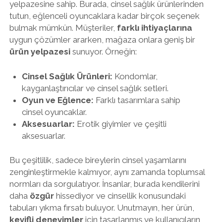
yelpazesine sahip. Burada, cinsel sağlık ürünlerinden
tutun, eğlenceli oyuncaklara kadar birçok seçenek
bulmak mümkün. Müşteriler,
farklı ihtiyaçlarına
uygun çözümler ararken, mağaza onlara geniş bir
ürün yelpazesi
sunuyor. Örneğin:
Cinsel Sağlık Ürünleri:
Kondomlar,
kayganlaştırıcılar ve cinsel sağlık setleri.
Oyun ve Eğlence:
Farklı tasarımlara sahip
cinsel oyuncaklar.
Aksesuarlar:
Erotik giyimler ve çeşitli
aksesuarlar.
Bu çeşitlilik, sadece bireylerin cinsel yaşamlarını
zenginleştirmekle kalmıyor, aynı zamanda toplumsal
normları da sorgulatıyor. İnsanlar, burada kendilerini
daha
özgür
hissediyor ve cinsellik konusundaki
tabuları yıkma fırsatı buluyor. Unutmayın, her ürün,
keyifli deneyimler
için tasarlanmış ve kullanıcıların