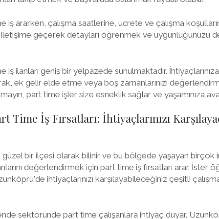
 iş ararken, çalışma saatlerine, ücrete ve çalışma koşullar
le iletişime geçerek detayları öğrenmek ve uygunluğunuzu 
iş ilanları geniş bir yelpazede sunulmaktadır. İhtiyaçlarınıza
arak, ek gelir elde etme veya boş zamanlarınızı değerlendirme
tmayın, part time işler size esneklik sağlar ve yaşamınıza avan
 Time İş Fırsatları: İhtiyaçlarınızı Karşılay
güzel bir ilçesi olarak bilinir ve bu bölgede yaşayan birçok i
ını değerlendirmek için part time iş fırsatları arar. İster öğ
zunköprü'de ihtiyaçlarınızı karşılayabileceğiniz çeşitli çalış
ende sektöründe part time çalışanlara ihtiyaç duyar. Uzunk