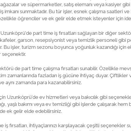
mağazalar ve süpermarketler, satış elemanı veya kasiyer gib
 iş imkanı sunmaktadır. Bu tür işler, esnek çalışma saatleri v
ellikle öğrenciler ve ek gelir elde etmek isteyenler için idea
Uzunköprü'de part time iş fırsatları sağlayan bir diğer sektö
e kafeler, garson, resepsiyonist veya temizlik personeli gibi 
r. Bu işler, turizm sezonu boyunca yoğunluk kazandığı için 
r seçenektir.
örü de part time çalışma fırsatları sunabilir. Özellikle mevsi
 zamanlarında fazladan iş gücüne ihtiyaç duyar. Çiftlikler v
r ve aynı zamanda para kazanabilirsiniz.
 için Uzunköprü'de ev hizmetleri veya bakıcılık gibi seçenekl
ğı, yaşlı bakımı veya ev temizliği gibi işlerde çalışarak hem 
e ek gelir elde edebilirsiniz.
iş fırsatları, ihtiyaçlarınızı karşılayacak çeşitli seçenekler