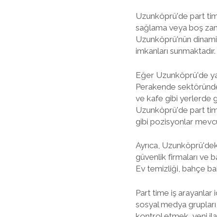
Uzunköprü'de part time 
sağlama veya boş zama
Uzunköprü'nün dinamik i
imkanları sunmaktadır.
Eğer Uzunköprü'de yaşıy
Perakende sektöründe,
ve kafe gibi yerlerde 
Uzunköprü'de part time
gibi pozisyonlar mevcu
Ayrıca, Uzunköprü'deki
güvenlik firmaları ve b
Ev temizliği, bahçe bak
Part time iş arayanlar i
sosyal medya grupları,
kontrol etmek, yeni il