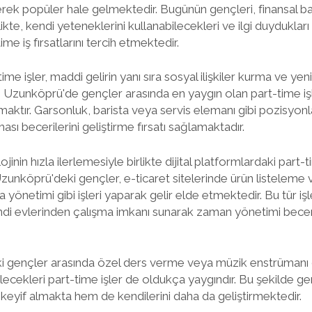
giderek popüler hale gelmektedir. Bugünün gençleri, finansal 
ikte, kendi yeteneklerini kullanabilecekleri ve ilgi duydukları
ime iş fırsatlarını tercih etmektedir.
ime işler, maddi gelirin yanı sıra sosyal ilişkiler kurma ve ye
 Uzunköprü'de gençler arasında en yaygın olan part-time işl
aktır. Garsonluk, barista veya servis elemanı gibi pozisyonl
şması becerilerini geliştirme fırsatı sağlamaktadır.
ojinin hızla ilerlemesiyle birlikte dijital platformlardaki part
unköprü'deki gençler, e-ticaret sitelerinde ürün listeleme 
yönetimi gibi işleri yaparak gelir elde etmektedir. Bu tür iş
ndi evlerinden çalışma imkanı sunarak zaman yönetimi beceril
i gençler arasında özel ders verme veya müzik enstrümanı 
lecekleri part-time işler de oldukça yaygındır. Bu şekilde ge
m keyif almakta hem de kendilerini daha da geliştirmektedir.