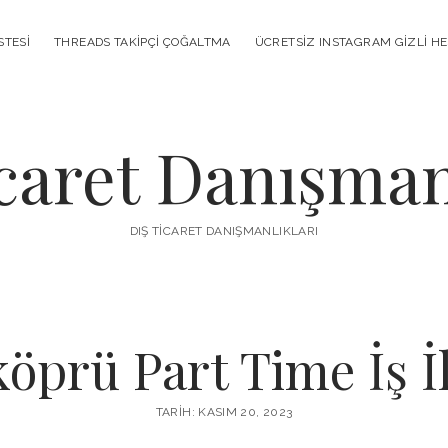
STESI
THREADS TAKIPÇI ÇOĞALTMA
ÜCRETSIZ INSTAGRAM GIZLI H
caret Danışman
DIŞ TICARET DANIŞMANLIKLARI
öprü Part Time İş İl
TARIH: KASIM 20, 2023