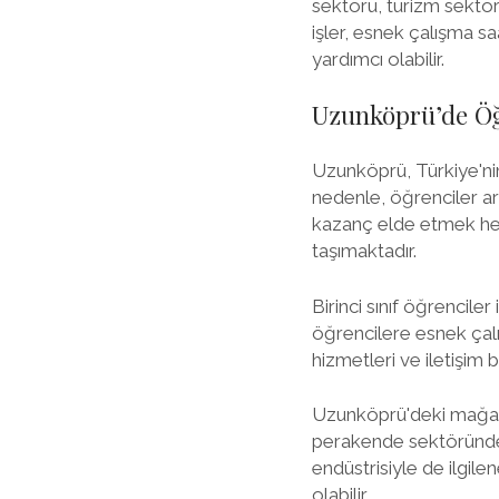
sektörü, turizm sektörü
işler, esnek çalışma sa
yardımcı olabilir.
Uzunköprü’de Öğr
Uzunköprü, Türkiye'nin
nedenle, öğrenciler ar
kazanç elde etmek hem
taşımaktadır.
Birinci sınıf öğrencile
öğrencilere esnek çal
hizmetleri ve iletişim b
Uzunköprü'deki mağazal
perakende sektöründe d
endüstrisiyle de ilgil
olabilir.