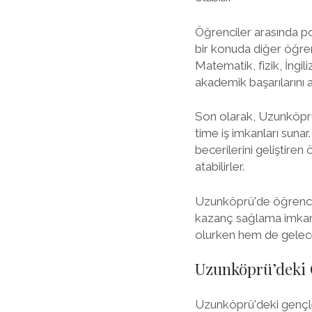
Öğrenciler arasında po
bir konuda diğer öğrenc
Matematik, fizik, İngi
akademik başarılarını art
Son olarak, Uzunköprü'
time iş imkanları sunar
becerilerini geliştire
atabilirler.
Uzunköprü'de öğrencile
kazanç sağlama imkanı 
olurken hem de gelecek
Uzunköprü’deki G
Uzunköprü'deki gençler