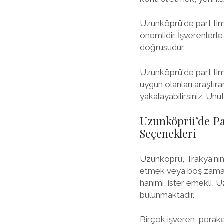
Uzunköprü'de part time
önemlidir. İşverenler
doğrusudur.
Uzunköprü'de part time 
uygun olanları araştır
yakalayabilirsiniz. Unu
Uzunköprü’de Part
Seçenekleri
Uzunköprü, Trakya'nın 
etmek veya boş zamanlar
hanımı, ister emekli, U
bulunmaktadır.
Birçok işveren, perak