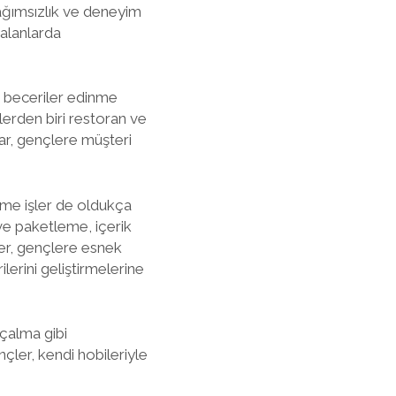
bağımsızlık ve deneyim
 alanlarda
ni beceriler edinme
erden biri restoran ve
ar, gençlere müşteri
-time işler de oldukça
ve paketleme, içerik
ler, gençlere esnek
erini geliştirmelerine
çalma gibi
nçler, kendi hobileriyle