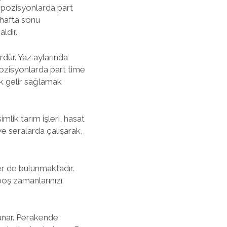
i pozisyonlarda part
e hafta sonu
ldir.
rdür. Yaz aylarında
pozisyonlarda part time
ek gelir sağlamak
mlik tarım işleri, hasat
e seralarda çalışarak,
er de bulunmaktadır.
boş zamanlarınızı
 sunar. Perakende