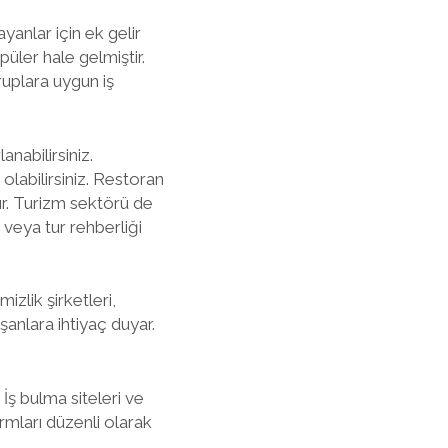
yanlar için ek gelir
ler hale gelmiştir.
ruplara uygun iş
nabilirsiniz.
labilirsiniz. Restoran
ır. Turizm sektörü de
 veya tur rehberliği
zlik şirketleri,
şanlara ihtiyaç duyar.
 İş bulma siteleri ve
rmları düzenli olarak