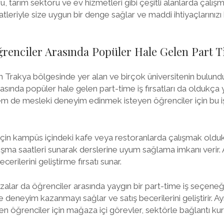
, tarım sektörü ve ev hizmetleri gibi çeşitli alanlarda çalış
atleriyle size uygun bir denge sağlar ve maddi ihtiyaçlarınız
enciler Arasında Popüler Hale Gelen Part T
 Trakya bölgesinde yer alan ve birçok üniversitenin bulunduğ
asında popüler hale gelen part-time iş fırsatları da oldukça
 de mesleki deneyim edinmek isteyen öğrenciler için bu i
r için kampüs içindeki kafe veya restoranlarda çalışmak olduk
ışma saatleri sunarak derslerine uyum sağlama imkanı verir
ecerilerini geliştirme fırsatı sunar.
ar da öğrenciler arasında yaygın bir part-time iş seçeneğidi
eneyim kazanmayı sağlar ve satış becerilerini geliştirir. A
enen öğrenciler için mağaza içi görevler, sektörle bağlantı ku