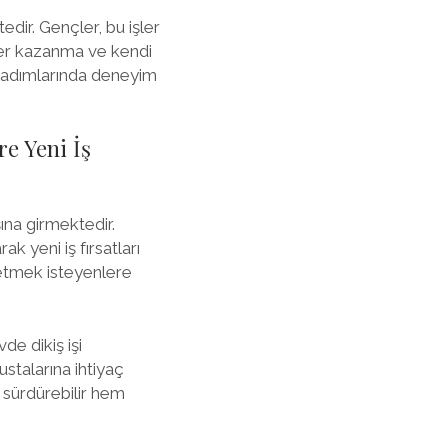
dir. Gençler, bu işler
riler kazanma ve kendi
ik adımlarında deneyim
e Yeni İş
ına girmektedir.
ak yeni iş fırsatları
 etmek isteyenlere
de dikiş işi
 ustalarına ihtiyaç
 sürdürebilir hem