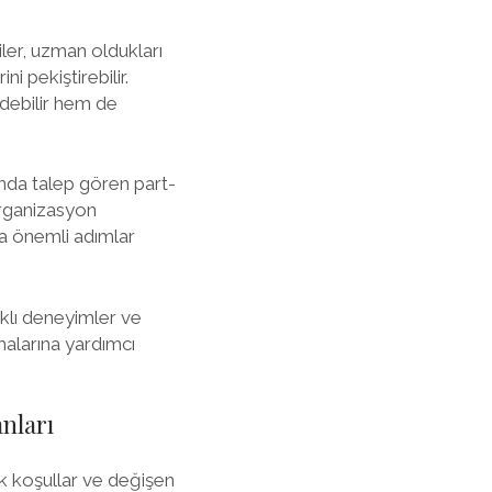
iler, uzman oldukları
i pekiştirebilir.
edebilir hem de
ında talep gören part-
 organizasyon
da önemli adımlar
klı deneyimler ve
malarına yardımcı
nları
k koşullar ve değişen