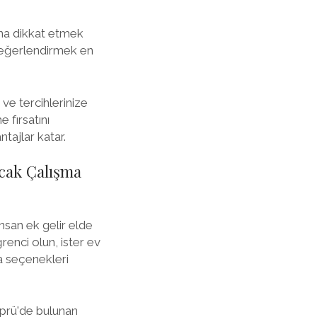
ına dikkat etmek
değerlendirmek en
 ve tercihlerinize
 fırsatını
tajlar katar.
acak Çalışma
nsan ek gelir elde
renci olun, ister ev
ma seçenekleri
öprü'de bulunan