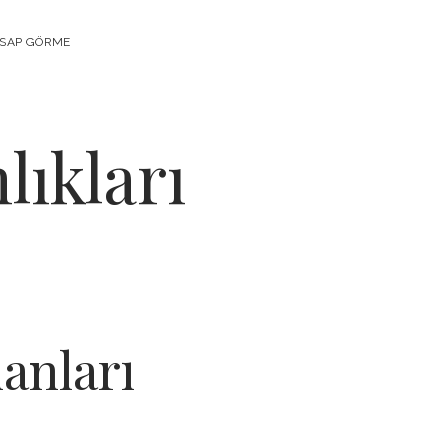
ESAP GÖRME
lıkları
anları