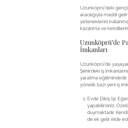
Uzunköprü'deki gençler
aracılığıyla maddi geli
yeteneklerini kullanma
kazanma ve kendilerin
Uzunköprü’de Par
İmkanları
Uzunköprü'de yaşayan b
Şehirdeki iş imkanlarını
yaratma eğilimindedir
yönelik bazı yeni iş i
Evde Dikiş İşi: Eğe
yapabilirsiniz. Özel
duymaktadır. Kendi
de ek gelir elde ede