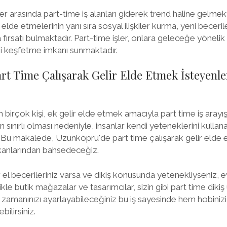
 arasında part-time iş alanları giderek trend haline gelmekte
r elde etmelerinin yanı sıra sosyal ilişkiler kurma, yeni bece
 fırsatı bulmaktadır. Part-time işler, onlara geleceğe yönel
i keşfetme imkanı sunmaktadır.
t Time Çalışarak Gelir Elde Etmek İsteyenler
irçok kişi, ek gelir elde etmek amacıyla part time iş arayış
n sınırlı olması nedeniyle, insanlar kendi yeteneklerini kullanar
. Bu makalede, Uzunköprü'de part time çalışarak gelir elde
mkanlarından bahsedeceğiz.
r el becerileriniz varsa ve dikiş konusunda yetenekliyseniz, ev
likle butik mağazalar ve tasarımcılar, sizin gibi part time dikiş
 zamanınızı ayarlayabileceğiniz bu iş sayesinde hem hobinizi
bilirsiniz.