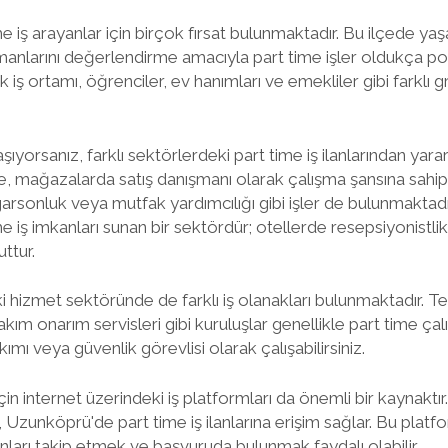
iş arayanlar için birçok fırsat bulunmaktadır. Bu ilçede yaşa
nlarını değerlendirme amacıyla part time işler oldukça popü
ş ortamı, öğrenciler, ev hanımları ve emekliler gibi farklı g
orsanız, farklı sektörlerdeki part time iş ilanlarından yararla
 mağazalarda satış danışmanı olarak çalışma şansına sahip o
garsonluk veya mutfak yardımcılığı gibi işler de bulunmaktad
 iş imkanları sunan bir sektördür; otellerde resepsiyonistlik
ttur.
 hizmet sektöründe de farklı iş olanakları bulunmaktadır. Temi
akım onarım servisleri gibi kuruluşlar genellikle part time çalı
ımı veya güvenlik görevlisi olarak çalışabilirsiniz.
çin internet üzerindeki iş platformları da önemli bir kaynaktır.
 Uzunköprü'de part time iş ilanlarına erişim sağlar. Bu platfo
anları takip etmek ve başvuruda bulunmak faydalı olabilir.