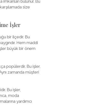
ma imkanları bulunur. Bu
ı karşılamada size
ime İşler
u bir ilçedir. Bu
 yaygındır. Hem maddi
şler büyük bir önem
ça popülerdir. Bu işler,
. Aynı zamanda müşteri
r. Bu işler,
yrıca, moda
rmalarına yardımcı