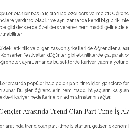
püler olan bir başka iş alanı ise özel ders vermektir. Öğrenc
ilere yardımcı olabilir ve aynı zamanda kendi bilgi birikimlerin
lizce gibi derslerde özel ders vererek hem maddi gelir elde 
ırabilirler.
deki etkinlik ve organizasyon şirketleri de öğrenciler aras
. Konserler, festivaller, düğünler gibi etkinliklerde çalışarak
n öğrenciler, aynı zamanda bu sektörde kariyer yapma yolun
r arasında popüler hale gelen part-time işler, gençlere far
sunar. Bu işler, öğrencilerin hem maddi ihtiyaçlarını karşıla
teki kariyer hedeflerine bir adım atmalarını sağlar.
ençler Arasında Trend Olan Part Time İş Ala
 arasında trend olan part-time iş alanları, gelişen ekonomi