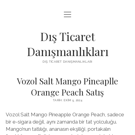
menüyü
IGTV IZLENME ARTTIRMA HILESI BEDAVA
aç
LISTE
Dış Ticaret
SAYFA LISTESI
Danışmanlıkları
THREADS TAKIPÇI ÇOĞALTMA
DIŞ TICARET DANIŞMANLIKLARI
ÜCRETSIZ INSTAGRAM GIZLI HESAP GÖRME
Vozol Salt Mango Pineaplle
Orange Peach Satış
TARIH: EKIM 5, 2024
Vozol Salt Mango Pineapple Orange Peach, sadece
bir e-sigara değil, aynı zamanda bir tat yolculuğu.
Mango’nun tatlılığı, ananasın ekşiliği, portakalın