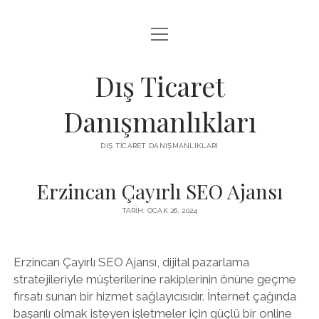
menüyü
IGTV IZLENME ARTTIRMA HILESI BEDAVA
aç
LISTE
Dış Ticaret
SAYFA LISTESI
Danışmanlıkları
THREADS TAKIPÇI ÇOĞALTMA
DIŞ TICARET DANIŞMANLIKLARI
ÜCRETSIZ INSTAGRAM GIZLI HESAP GÖRME
Erzincan Çayırlı SEO Ajansı
TARIH: OCAK 26, 2024
Erzincan Çayırlı SEO Ajansı, dijital pazarlama
stratejileriyle müşterilerine rakiplerinin önüne geçme
fırsatı sunan bir hizmet sağlayıcısıdır. İnternet çağında
başarılı olmak isteyen işletmeler için güçlü bir online