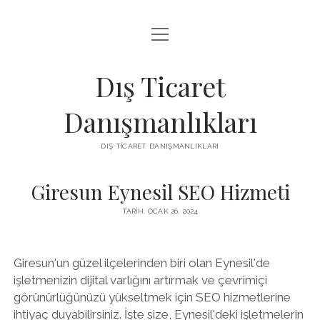
menüyü
IGTV IZLENME ARTTIRMA HILESI BEDAVA
aç
LISTE
Dış Ticaret
SAYFA LISTESI
Danışmanlıkları
THREADS TAKIPÇI ÇOĞALTMA
DIŞ TICARET DANIŞMANLIKLARI
ÜCRETSIZ INSTAGRAM GIZLI HESAP GÖRME
Giresun Eynesil SEO Hizmeti
TARIH: OCAK 26, 2024
Giresun'un güzel ilçelerinden biri olan Eynesil'de
işletmenizin dijital varlığını artırmak ve çevrimiçi
görünürlüğünüzü yükseltmek için SEO hizmetlerine
ihtiyaç duyabilirsiniz. İşte size, Eynesil'deki işletmelerin