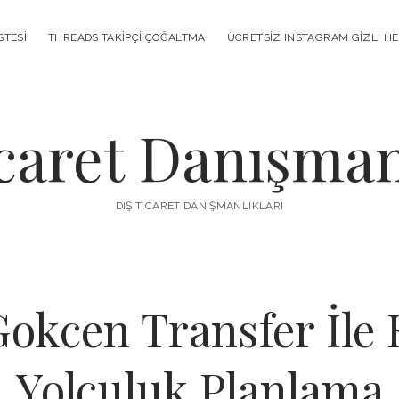
STESI
THREADS TAKIPÇI ÇOĞALTMA
ÜCRETSIZ INSTAGRAM GIZLI H
caret Danışman
DIŞ TICARET DANIŞMANLIKLARI
Gokcen Transfer İle 
Yolculuk Planlama