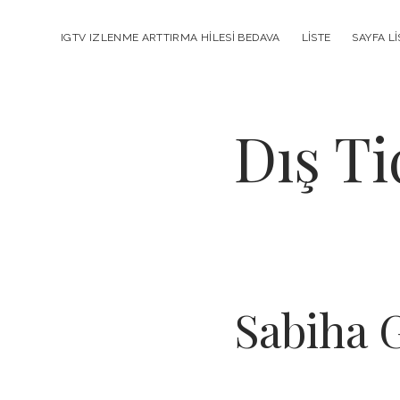
IGTV IZLENME ARTTIRMA HILESI BEDAVA
LISTE
SAYFA LI
Dış Ti
Sabiha 