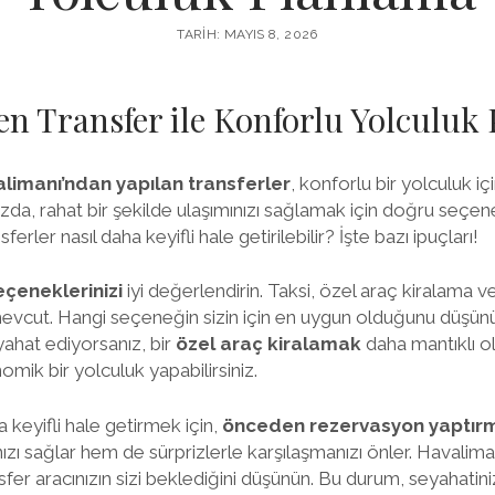
TARIH: MAYIS 8, 2026
n Transfer ile Konforlu Yolculuk
imanı’ndan yapılan transferler
, konforlu bir yolculuk iç
zda, rahat bir şekilde ulaşımınızı sağlamak için doğru seçe
ferler nasıl daha keyifli hale getirilebilir? İşte bazı ipuçları!
eçeneklerinizi
iyi değerlendirin. Taksi, özel araç kiralama v
 mevcut. Hangi seçeneğin sizin için en uygun olduğunu düşü
yahat ediyorsanız, bir
özel araç kiralamak
daha mantıklı ol
ik bir yolculuk yapabilirsiniz.
keyifli hale getirmek için,
önceden rezervasyon yaptır
 sağlar hem de sürprizlerle karşılaşmanızı önler. Havalima
fer aracınızın sizi beklediğini düşünün. Bu durum, seyahati