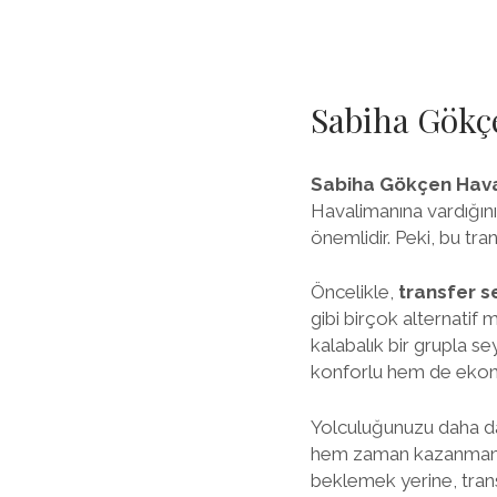
Sabiha Gökçe
Sabiha Gökçen Haval
Havalimanına vardığını
önemlidir. Peki, bu trans
Öncelikle,
transfer s
gibi birçok alternatif
kalabalık bir grupla se
konforlu hem de ekonom
Yolculuğunuzu daha da 
hem zaman kazanmanızı
beklemek yerine, trans