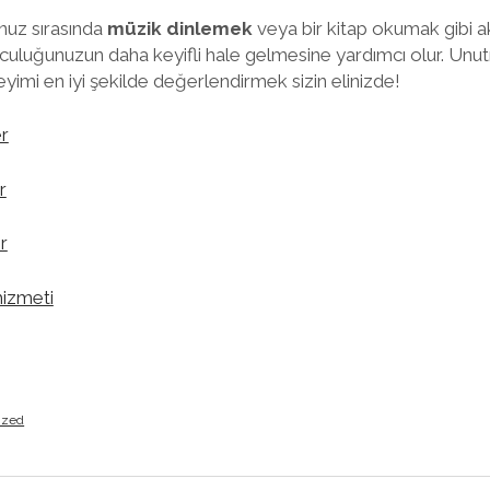
nuz sırasında
müzik dinlemek
veya bir kitap okumak gibi a
yolculuğunuzun daha keyifli hale gelmesine yardımcı olur. Unut
imi en iyi şekilde değerlendirmek sizin elinizde!
er
r
r
hizmeti
ized