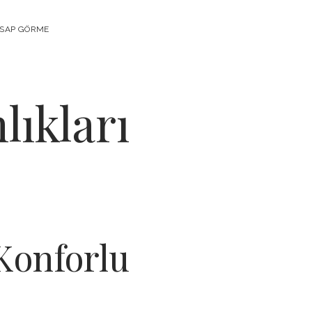
ESAP GÖRME
lıkları
Konforlu