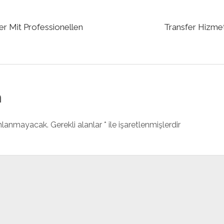
fer Mit Professionellen
Transfer Hizme
n
ınlanmayacak.
Gerekli alanlar
*
ile işaretlenmişlerdir