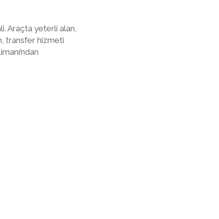
. Araçta yeterli alan,
n, transfer hizmeti
limanı’ndan