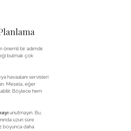
 Planlama
in önemli bir adımdır.
neği bulmak çok
eya havaalanı servisleri
nün. Mesela, eğer
abilir. Böylece hem
mayı
unutmayın. Bu,
nında uzun süre
niz boyunca daha