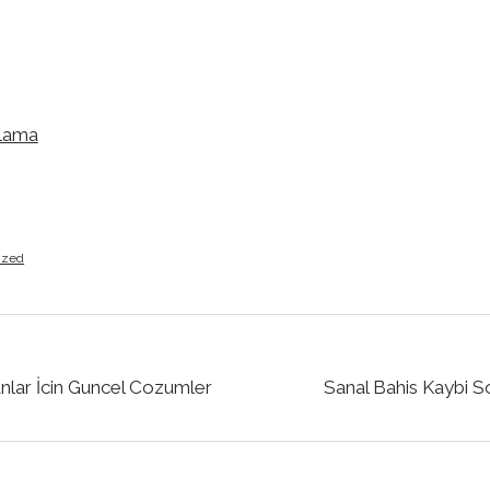
plama
ized
nlar İcin Guncel Cozumler
Sanal Bahis Kaybi 