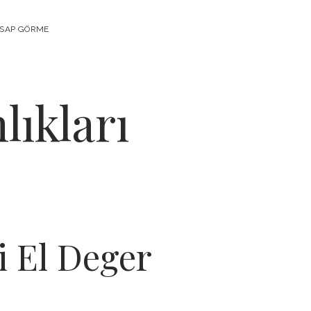
ESAP GÖRME
lıkları
i El Deger