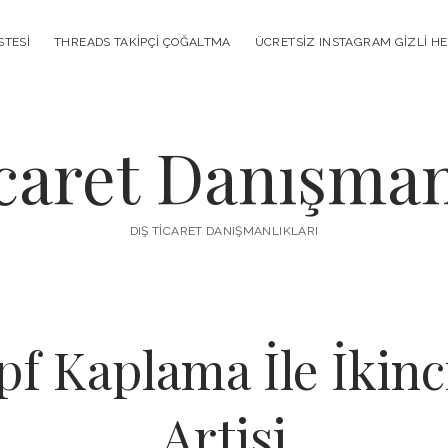
STESI
THREADS TAKIPÇI ÇOĞALTMA
ÜCRETSIZ INSTAGRAM GIZLI H
caret Danışman
DIŞ TICARET DANIŞMANLIKLARI
f Kaplama İle İkinc
Artisi