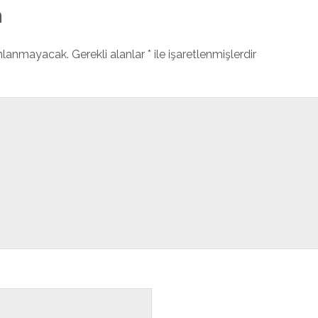
n
ınlanmayacak.
Gerekli alanlar
*
ile işaretlenmişlerdir