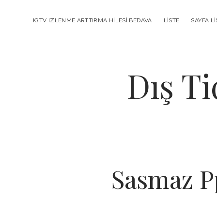
IGTV IZLENME ARTTIRMA HILESI BEDAVA
LISTE
SAYFA LI
Dış Ti
Sasmaz Pp