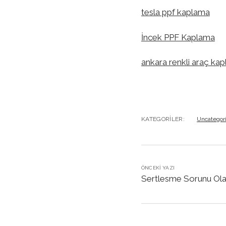
tesla ppf kaplama
İncek PPF Kaplama
ankara renkli araç ka
KATEGORILER:
Uncategor
ÖNCEKI YAZI
Sertlesme Sorunu Ola