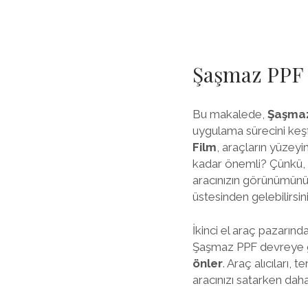
Şaşmaz PPF K
Bu makalede,
Şaşmaz
uygulama sürecini keşfe
Film
, araçların yüzey
kadar önemli? Çünkü, ar
aracınızın görünümünü
üstesinden gelebilirsini
İkinci el araç pazarınd
Şaşmaz PPF devreye gi
önler
. Araç alıcıları,
aracınızı satarken daha