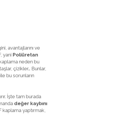
ini, avantajlarını ve
F, yani
Poliüretan
bu kaplama neden bu
şlar, çizikler… Bunlar,
le bu sorunların
rır. İşte tam burada
zamanda
değer kaybını
 PPF kaplama yaptırmak,