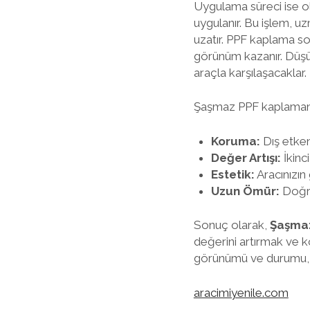
Uygulama süreci ise old
uygulanır. Bu işlem, u
uzatır. PPF kaplama so
görünüm kazanır. Düşün
araçla karşılaşacaklar.
Şaşmaz PPF kaplamanın
Koruma:
Dış etkenl
Değer Artışı:
İkinc
Estetik:
Aracınızın 
Uzun Ömür:
Doğru
Sonuç olarak,
Şaşma
değerini artırmak ve k
görünümü ve durumu, al
aracimiyenile.com