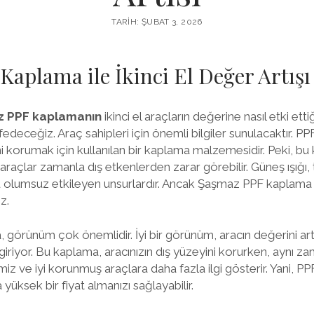
TARIH: ŞUBAT 3, 2026
aplama ile İkinci El Değer Artışı
 PPF kaplamanın
ikinci el araçların değerine nasıl etki ettiğ
deceğiz. Araç sahipleri için önemli bilgiler sunulacaktır. PP
ini korumak için kullanılan bir kaplama malzemesidir. Peki, 
açlar zamanla dış etkenlerden zarar görebilir. Güneş ışığı, ta
 olumsuz etkileyen unsurlardır. Ancak Şaşmaz PPF kaplama i
z.
a, görünüm çok önemlidir. İyi bir görünüm, aracın değerini artı
riyor. Bu kaplama, aracınızın dış yüzeyini korurken, aynı 
 temiz ve iyi korunmuş araçlara daha fazla ilgi gösterir. Yani,
 yüksek bir fiyat almanızı sağlayabilir.